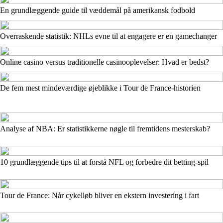
En grundlæggende guide til væddemål på amerikansk fodbold
Overraskende statistik: NHLs evne til at engagere er en gamechanger
Online casino versus traditionelle casinooplevelser: Hvad er bedst?
De fem mest mindeværdige øjeblikke i Tour de France-historien
Analyse af NBA: Er statistikkerne nøgle til fremtidens mesterskab?
10 grundlæggende tips til at forstå NFL og forbedre dit betting-spil
Tour de France: Når cykelløb bliver en ekstern investering i fart