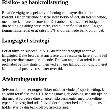
Risiko- og bankrollstyring
En af de vigtigste aspekter ved betting er at styre din bankroll
korrekt. Det er fristende at satse store beløb på det, du tror vil vinde,
men dette kan føre til store tab. Det anbefales at sætte et budget for
din betting og aldrig satse mere, end du har råd til at tabe. En god
tommelfingerregel er at satse 1-5% af din samlede bankroll pr. bet.
Langsigtet strategi
For at blive en succesfuld NHL-better er det vigtigt at tænke
langsigtet. Dette betyder at analysere dine resultater, lære af dine fejl
og justere dine strategier løbende. Det kan tage tid at udvikle en
profitabel betting-strategi, men ved at være tålmodig og disciplineret
kan du opnå positive resultater over tid.
Afslutningstanker
Selvom der ikke er nogen sikker måde at vinde på sportsbetting, kan
en solid forståelse for NHL bettingstrategier, odds og statistik hjælpe
dig med at forbedre dine chancer. Eksperimentér med forskellige
typer af bets og find ud af, hvad der fungerer bedst for dig, mens du
holder styr på din bankroll og risikostyring.