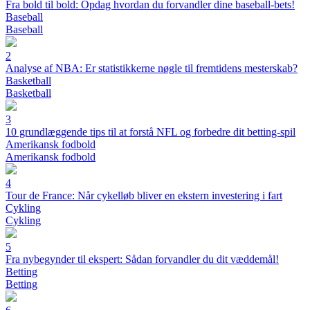
Fra bold til bold: Opdag hvordan du forvandler dine baseball-bets!
Baseball
Baseball
2
Analyse af NBA: Er statistikkerne nøgle til fremtidens mesterskab?
Basketball
Basketball
3
10 grundlæggende tips til at forstå NFL og forbedre dit betting-spil
Amerikansk fodbold
Amerikansk fodbold
4
Tour de France: Når cykelløb bliver en ekstern investering i fart
Cykling
Cykling
5
Fra nybegynder til ekspert: Sådan forvandler du dit væddemål!
Betting
Betting